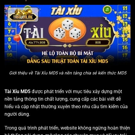
Giới thiệu về Tài Xỉu MD5 và nền tảng chia sẻ kiến thức MD5
Tài Xỉu MD5
được phát triển với mục tiêu xây dựng một
nền tảng thông tin chất lượng, cung cấp các bài viết dễ
hiểu và cập nhật thường xuyên theo nhu cầu tìm kiếm của
người dùng.
Trong quá trình phát triển, website không ngừng hoàn thiện