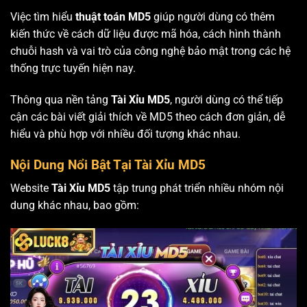
Việc tìm hiểu
thuật toán MD5
giúp người dùng có thêm
kiến thức về cách dữ liệu được mã hóa, cách hình thành
chuỗi hash và vai trò của công nghệ bảo mật trong các hệ
thống trực tuyến hiện nay.
Thông qua nền tảng
Tài Xỉu MD5
, người dùng có thể tiếp
cận các bài viết giải thích về MD5 theo cách đơn giản, dễ
hiểu và phù hợp với nhiều đối tượng khác nhau.
Nội Dung Nổi Bật Tại Tài Xỉu MD5
Website
Tài Xỉu MD5
tập trung phát triển nhiều nhóm nội
dung khác nhau, bao gồm: