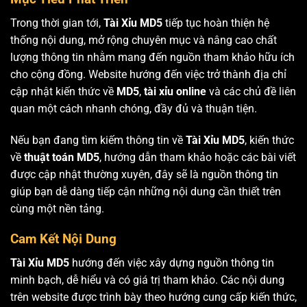
Trong thời gian tới,
Tài Xỉu MD5
tiếp tục hoàn thiện hệ
thống nội dung, mở rộng chuyên mục và nâng cao chất
lượng thông tin nhằm mang đến nguồn tham khảo hữu ích
cho cộng đồng. Website hướng đến việc trở thành địa chỉ
cập nhật kiến thức về
MD5
,
tài xỉu online
và các chủ đề liên
quan một cách nhanh chóng, đầy đủ và thuận tiện.
Nếu bạn đang tìm kiếm thông tin về
Tài Xỉu MD5
, kiến thức
về
thuật toán MD5
, hướng dẫn tham khảo hoặc các bài viết
được cập nhật thường xuyên, đây sẽ là nguồn thông tin
giúp bạn dễ dàng tiếp cận những nội dung cần thiết trên
cùng một nền tảng.
Cam Kết Nội Dung
Tài Xỉu MD5
hướng đến việc xây dựng nguồn thông tin
minh bạch, dễ hiểu và có giá trị tham khảo. Các nội dung
trên website được trình bày theo hướng cung cấp kiến thức,