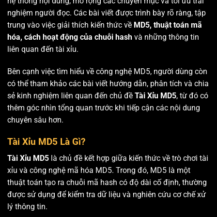
hệ thống nội dung, mở rộng các chuyên mục và tối ưu trải
nghiệm người đọc. Các bài viết được trình bày rõ ràng, tập
trung vào việc giải thích kiến thức về
MD5, thuật toán mã
hóa, cách hoạt động của chuỗi hash
và những thông tin
liên quan đến tài xỉu.
Bên cạnh việc tìm hiểu về công nghệ MD5, người dùng còn
có thể tham khảo các bài viết hướng dẫn, phân tích và chia
sẻ kinh nghiệm liên quan đến chủ đề
Tài Xỉu MD5
, từ đó có
thêm góc nhìn tổng quan trước khi tiếp cận các nội dung
chuyên sâu hơn.
Tài Xỉu MD5 Là Gì?
Tài Xỉu MD5
là chủ đề kết hợp giữa kiến thức về trò chơi tài
xỉu và công nghệ mã hóa MD5. Trong đó, MD5 là một
thuật toán tạo ra chuỗi mã hash có độ dài cố định, thường
được sử dụng để kiểm tra dữ liệu và nghiên cứu cơ chế xử
lý thông tin.