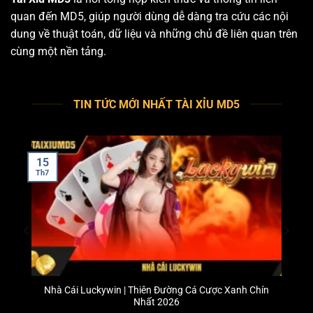
quan đến MD5, giúp người dùng dễ dàng tra cứu các nội
dung về thuật toán, dữ liệu và những chủ đề liên quan trên
cùng một nền tảng.
TIN TỨC MỚI NHẤT TÀI XỈU MD5
15
Th7
Nhà Cái Luckywin | Thiên Đường Cá Cược Xanh Chín
Nhất 2026