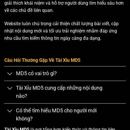
giải thích khái niệm và hỗ trợ người dùng tìm hiểu sâu hơn
về các chủ đề liên quan.
Website luôn chú trọng cải thiện chất lượng bài viết, cập
nhật nội dung mới và tối ưu trải nghiệm nhằm đáp ứng
nhu cầu tìm kiếm thông tin ngày càng đa dạng.
Câu Hỏi Thường Gặp Về Tài Xỉu MD5
MD5 có vai trò gì?
Tài Xỉu MD5 cung cấp những nội dung
nào?
Có thể tìm hiểu MD5 cho người mới
không?
Tài Xỉu MD5
là nơi tổng hợp kiến thức và thông tin liên