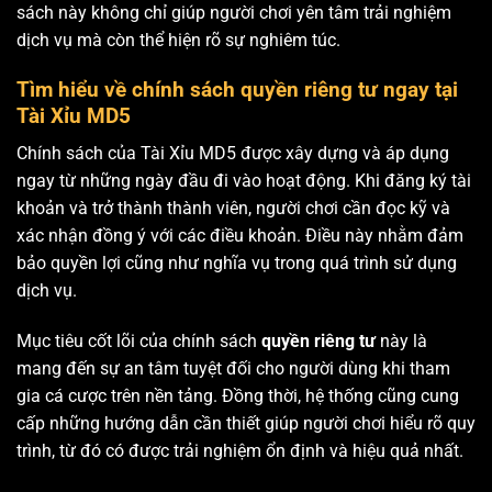
sách này không chỉ giúp người chơi yên tâm trải nghiệm
dịch vụ mà còn thể hiện rõ sự nghiêm túc.
Tìm hiểu về chính sách quyền riêng tư ngay tại
Tài Xỉu MD5
Chính sách của Tài Xỉu MD5 được xây dựng và áp dụng
ngay từ những ngày đầu đi vào hoạt động. Khi đăng ký tài
khoản và trở thành thành viên, người chơi cần đọc kỹ và
xác nhận đồng ý với các điều khoản. Điều này nhằm đảm
bảo quyền lợi cũng như nghĩa vụ trong quá trình sử dụng
dịch vụ.
Mục tiêu cốt lõi của chính sách
quyền riêng tư
này là
mang đến sự an tâm tuyệt đối cho người dùng khi tham
gia cá cược trên nền tảng. Đồng thời, hệ thống cũng cung
cấp những hướng dẫn cần thiết giúp người chơi hiểu rõ quy
trình, từ đó có được trải nghiệm ổn định và hiệu quả nhất.