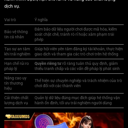
dịch vụ.
Vai trò
Ý nghĩa
Đảm bảo dữ liệu người chơi được mã hóa, kiểm
Bảo vệ thông
soát chặt chẽ, tránh rò rỉ hoặc xâm phạm trái
tin cá nhân
phép
Tạo sự an tâm
Giúp hội viên yên tâm đăng ký tài khoản, thực hiện
khi trải nghiệm
giao dịch và tham gia các trò chơi trên hệ thống
Hạn chế rủi ro
Quyền riêng tư
rõ ràng tuân thủ quy định, giảm
pháp lý
thiểu tranh chấp và các vấn đề pháp lý phát sinh
Nâng cao uy
Thể hiện sự chuyên nghiệp và trách nhiệm của trò
tín thương
chơi đối với các thành viên
hiệu
Cải thiện chất
Quản lý dữ liệu đúng mục đích giúp hệ thống vận
lượng dịch vụ
hành ổn định, tối ưu trải nghiệm người dùng