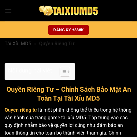
Bỏ
qua
nội
dung
ĐĂNG KÝ +888K
Tài Xỉu MD5
»
Quyền Riêng Tư
Nội dung bài viết
Quyền Riêng Tư – Chính Sách Bảo Mật An
Toàn Tại Tài Xỉu MD5
Quyền riêng tư
là một phần không thể thiếu trong hệ thống
vận hành của trang game tài xỉu MD5. Tập trung vào các
quy định nhằm bảo vệ quyền lợi cũng như đảm bảo an
toàn thông tin cho toàn bộ thành viên tham gia. Chính