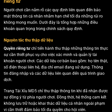
riêng tư
Người chơi cần nắm rõ các quy định liên quan đến bảo
mật thông tin cá nhân nhằm hạn chế tối đa những rủi ro
không mong muốn. Dưới đây là tổng hợp những điều
khoản quan trọng trong chính sách quy định.
Nguyên tắc thu thập dữ liệu
Quyền riêng tư
chỉ tiến hành thu thập những thông tin thực
sự cần thiết phục vụ cho việc xác minh và quản lý tài
khoản người chơi. Các dữ liệu cơ bản bao gồm: họ tên thật,
số điện thoại liên hệ, địa chỉ email đang sử dụng. Thông
tin đăng nhập và các dữ liệu liên quan đến quá trình giao
dịch.
Trang Tài Xỉu MD5 chỉ thu thập thông tin khi đã nhận được
sự đồng ý từ phía người chơi. Đồng thời, hệ thống cam kết
không lưu trữ hoặc khai thác dữ liệu cá nhân ngoài phạm
vi cần thiết đảm bảo tối đa quyền cho hội viên.