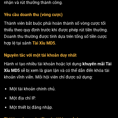
nhận và rút thưởng thành công.
Yêu cầu doanh thu (vòng cược)
Thành viên bắt buộc phải hoàn thành số vòng cược tối
thiểu theo quy định trước khi được phép rút tiền thưởng.
Doanh thu thường được tính dựa trên tổng số tiền cược
hợp lệ tại sảnh
Tài Xỉu MD5
.
Nguyên tắc với một tài khoản duy nhất
Hành vi tạo nhiều tài khoản hoặc lợi dụng
khuyến mãi Tài
Xỉu MD5
sẽ bị xem là gian lận và có thể dẫn đến khóa tài
khoản vĩnh viễn. Mỗi hội viên chỉ được sử dụng:
Một tài khoản chính chủ.
Một địa chỉ IP.
Một thiết bị đăng nhập.