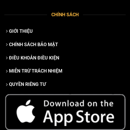
CHÍNH SÁCH
GIỚI THIỆU
CHÍNH SÁCH BẢO MẬT
ĐIỀU KHOẢN ĐIỀU KIỆN
MIỄN TRỪ TRÁCH NHIỆM
QUYỀN RIÊNG TƯ