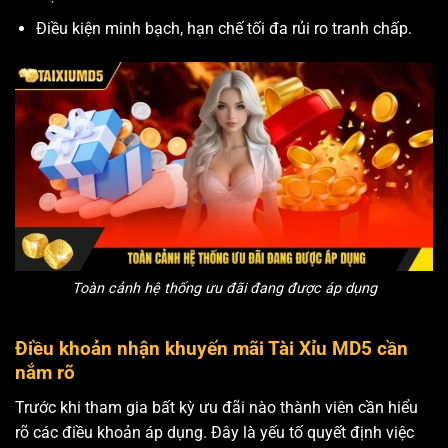
Điều kiện minh bạch, hạn chế tối đa rủi ro tranh chấp.
Toàn cảnh hệ thống ưu đãi đang được áp dụng
Điều khoản nhận khuyến mãi Tài Xỉu MD5 cần
nắm rõ
Trước khi tham gia bất kỳ ưu đãi nào thành viên cần hiểu
rõ các điều khoản áp dụng. Đây là yếu tố quyết định việc