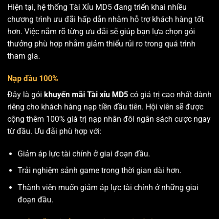
Hiện tại, hệ thống Tài Xỉu MD5 đang triển khai nhiều
chương trình ưu đãi hấp dẫn nhằm hỗ trợ khách hàng tốt
hơn. Việc nắm rõ từng ưu đãi sẽ giúp bạn lựa chọn gói
thưởng phù hợp nhằm giảm thiểu rủi ro trong quá trình
tham gia.
Nạp đầu 100%
Đây là gói
khuyến mãi Tài xỉu MD5
có giá trị cao nhất dành
riêng cho khách hàng nạp tiền đầu tiên. Hội viên sẽ được
cộng thêm 100% giá trị nạp nhân đôi ngân sách cược ngay
từ đầu. Ưu đãi phù hợp với:
Giảm áp lực tài chính ở giai đoạn đầu.
Trải nghiệm sảnh game trong thời gian dài hơn.
Thành viên muốn giảm áp lực tài chính ở những giai
đoạn đầu.