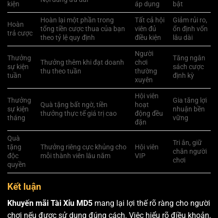
kiện
áp dụng
bật
Hoàn lại một phần trong
Tất cả hội
Giảm rủi ro,
Hoàn
tổng tiền cược thua của bạn
viên đủ
ổn định vốn
trả cược
theo tỷ lệ quy định
điều kiện
lâu dài
Người
Thưởng
Tăng ngân
Thưởng thêm khi đạt doanh
chơi
sự kiện
sách cược
thu theo tuần
thường
tuần
định kỳ
xuyên
Hội viên
Thưởng
Gia tăng lợi
Quà tặng bất ngờ, tiền
hoạt
sự kiện
nhuận bền
thưởng thực tế giá trị cao
động đều
tháng
vững
đặn
Quà
Tri ân, giữ
tặng
Thưởng riêng cực khủng cho
Hội viên
chân người
độc
mỗi thành viên lâu năm
VIP
chơi
quyền
Kết luận
Khuyến mãi Tài Xỉu MD5
mang lại lợi thế rõ ràng cho người
chơi nếu được sử dụng đúng cách. Việc hiểu rõ điều khoản,