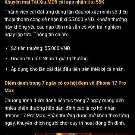
Khuyến mãi Tài Xỉu MD5 cài app nhận lì xì 55K
Thành viên cài đặt ứng dụng lần đầu rồi xác minh số điện
thoại thành công sẽ nhận lì xì 55.000 VNĐ. Khoản thưởng
này không yêu cầu nạp tiền mà vẫn có vốn trải nghiệm
ngay lập tức. Thông tin chính:
Số tiền thưởng: 55.000 VNĐ.
Doanh thu rút: Nhân 1 giá trị thưởng.
Áp dụng cho lần cài đặt đầu tiên trên thiết bị cá nhân.
Điểm danh trong 7 ngày có cơ hội đem về iPhone 17 Pro
Max
Chương trình điểm danh liên tục trong 7 ngày mang đến
nhiều phần thưởng hấp dẫn, đỉnh cao là cơ hội nhận
iPhone 17 Pro Max. Phần thưởng được mở khóa theo từng
ngày, khuyến khích người chơi duy trì hoạt động ổn định.