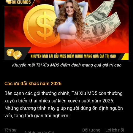
Khuyến mãi Tài Xỉu MD5 điểm danh mang quà giá trị cao
Các ưu đãi khác năm 2026
Bên cạnh các gói thưởng chính,
Tài Xỉu MD5
còn thường
xuyên triển khai nhiều sự kiện xuyên suốt năm 2026.
Những chương trình này giúp người dùng ổn định nguồn
vốn, tăng thời gian trải nghiệm:
Tên sự
Đối tượng
Lợi ích nổi
Nội dung ưu đãi